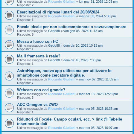
Ultimo messaggio da
Riccardo Giuliani
«
lun mar 31, 2025 12:03 pm
Risposte:
2
Esercitazioni di riprese lunari del 20/08/2024
Ultimo messaggio da
Riccardo Giuliani
«
mar dic 03, 2024 5:38 pm
Risposte:
1
Focale ideale per non sottocampionare o sovravampionare
Ultimo messaggio da
Gedo88
«
ven gen 05, 2024 11:13 am
Risposte:
5
Messa a fuoco con FC
Ultimo messaggio da
Gedo88
«
dom dic 10, 2023 10:13 pm
Risposte:
1
Ma il framerate è reale?
Ultimo messaggio da
Gedo88
«
dom dic 10, 2023 7:33 pm
Risposte:
1
AstroHopper, nuova app utilissima per utilizzare lo
smartphone come cercatore digitale.
Ultimo messaggio da
Riccardo Giuliani
«
mar nov 07, 2023 11:55 am
Risposte:
7
Webcam con ccd grande?
Ultimo messaggio da
Riccardo Giuliani
«
mer set 13, 2023 12:23 pm
Risposte:
3
ADC Omegon vs ZWO
Ultimo messaggio da
Riccardo Giuliani
«
mar set 05, 2023 10:36 am
Risposte:
1
Riduttori di Focale, Campo oculari, ecc. > link @ Tabelle
inserimento dati
Ultimo messaggio da
Riccardo Giuliani
«
mar set 05, 2023 10:07 am