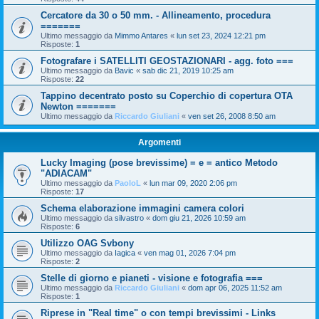
Cercatore da 30 o 50 mm. - Allineamento, procedura
=======
Ultimo messaggio da
Mimmo Antares
«
lun set 23, 2024 12:21 pm
Risposte:
1
Fotografare i SATELLITI GEOSTAZIONARI - agg. foto ===
Ultimo messaggio da
Bavic
«
sab dic 21, 2019 10:25 am
Risposte:
22
Tappino decentrato posto su Coperchio di copertura OTA
Newton =======
Ultimo messaggio da
Riccardo Giuliani
«
ven set 26, 2008 8:50 am
Argomenti
Lucky Imaging (pose brevissime) = e = antico Metodo
"ADIACAM"
Ultimo messaggio da
PaoloL
«
lun mar 09, 2020 2:06 pm
Risposte:
17
Schema elaborazione immagini camera colori
Ultimo messaggio da
silvastro
«
dom giu 21, 2026 10:59 am
Risposte:
6
Utilizzo OAG Svbony
Ultimo messaggio da
Iagica
«
ven mag 01, 2026 7:04 pm
Risposte:
2
Stelle di giorno e pianeti - visione e fotografia ===
Ultimo messaggio da
Riccardo Giuliani
«
dom apr 06, 2025 11:52 am
Risposte:
1
Riprese in "Real time" o con tempi brevissimi - Links