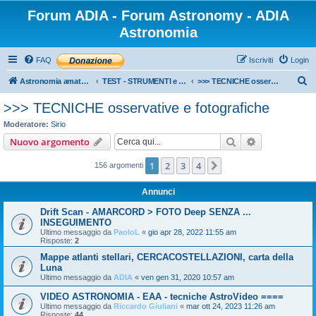
Forum ADIA - Forum Astronomy - ADIA
Astronomia
FAQ
Iscriviti
Login
C
Astronomia amatoriale
TEST - STRUMENTI e METODI
>>> TECNICHE osservative e fotografiche
e
>>> TECNICHE osservative e fotografiche
r
Moderatore:
Sirio
c
Cerca
Ricerca avan
Nuovo argomento
a
1
2
3
4
Prossimo
156 argomenti
Annunci
Drift Scan - AMARCORD > FOTO Deep SENZA ...
INSEGUIMENTO
Ultimo messaggio da
PaoloL
«
gio apr 28, 2022 11:55 am
Risposte:
2
Mappe atlanti stellari, CERCACOSTELLAZIONI, carta della
Luna
Ultimo messaggio da
ADIA
«
ven gen 31, 2020 10:57 am
VIDEO ASTRONOMIA - EAA - tecniche AstroVideo ====
Ultimo messaggio da
Riccardo Giuliani
«
mar ott 24, 2023 11:26 am
Risposte:
44