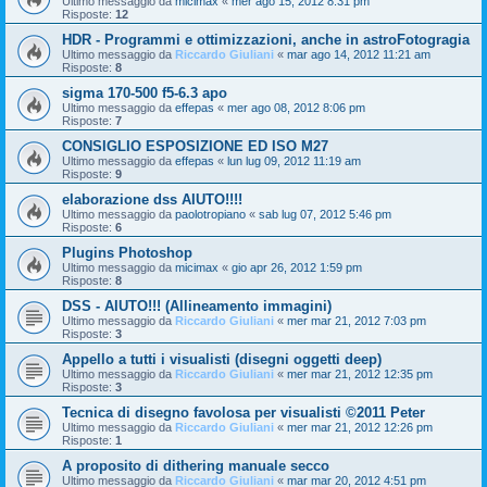
Ultimo messaggio da
micimax
«
mer ago 15, 2012 8:31 pm
Risposte:
12
HDR - Programmi e ottimizzazioni, anche in astroFotogragia
Ultimo messaggio da
Riccardo Giuliani
«
mar ago 14, 2012 11:21 am
Risposte:
8
sigma 170-500 f5-6.3 apo
Ultimo messaggio da
effepas
«
mer ago 08, 2012 8:06 pm
Risposte:
7
CONSIGLIO ESPOSIZIONE ED ISO M27
Ultimo messaggio da
effepas
«
lun lug 09, 2012 11:19 am
Risposte:
9
elaborazione dss AIUTO!!!!
Ultimo messaggio da
paolotropiano
«
sab lug 07, 2012 5:46 pm
Risposte:
6
Plugins Photoshop
Ultimo messaggio da
micimax
«
gio apr 26, 2012 1:59 pm
Risposte:
8
DSS - AIUTO!!! (Allineamento immagini)
Ultimo messaggio da
Riccardo Giuliani
«
mer mar 21, 2012 7:03 pm
Risposte:
3
Appello a tutti i visualisti (disegni oggetti deep)
Ultimo messaggio da
Riccardo Giuliani
«
mer mar 21, 2012 12:35 pm
Risposte:
3
Tecnica di disegno favolosa per visualisti ©2011 Peter
Ultimo messaggio da
Riccardo Giuliani
«
mer mar 21, 2012 12:26 pm
Risposte:
1
A proposito di dithering manuale secco
Ultimo messaggio da
Riccardo Giuliani
«
mar mar 20, 2012 4:51 pm