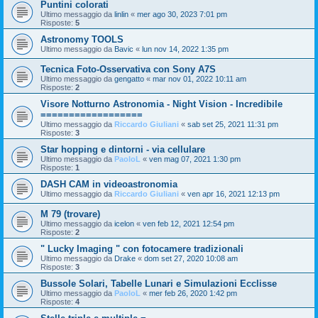
Puntini colorati
Ultimo messaggio da
linlin
«
mer ago 30, 2023 7:01 pm
Risposte:
5
Astronomy TOOLS
Ultimo messaggio da
Bavic
«
lun nov 14, 2022 1:35 pm
Tecnica Foto-Osservativa con Sony A7S
Ultimo messaggio da
gengatto
«
mar nov 01, 2022 10:11 am
Risposte:
2
Visore Notturno Astronomia - Night Vision - Incredibile
==================
Ultimo messaggio da
Riccardo Giuliani
«
sab set 25, 2021 11:31 pm
Risposte:
3
Star hopping e dintorni - via cellulare
Ultimo messaggio da
PaoloL
«
ven mag 07, 2021 1:30 pm
Risposte:
1
DASH CAM in videoastronomia
Ultimo messaggio da
Riccardo Giuliani
«
ven apr 16, 2021 12:13 pm
M 79 (trovare)
Ultimo messaggio da
icelon
«
ven feb 12, 2021 12:54 pm
Risposte:
2
" Lucky Imaging " con fotocamere tradizionali
Ultimo messaggio da
Drake
«
dom set 27, 2020 10:08 am
Risposte:
3
Bussole Solari, Tabelle Lunari e Simulazioni Ecclisse
Ultimo messaggio da
PaoloL
«
mer feb 26, 2020 1:42 pm
Risposte:
4