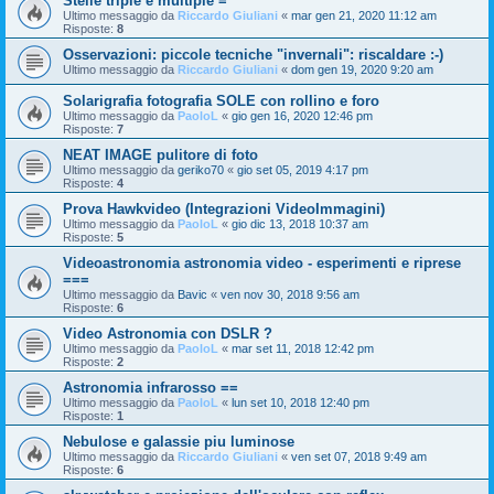
Stelle triple e multiple =
Ultimo messaggio da
Riccardo Giuliani
«
mar gen 21, 2020 11:12 am
Risposte:
8
Osservazioni: piccole tecniche "invernali": riscaldare :-)
Ultimo messaggio da
Riccardo Giuliani
«
dom gen 19, 2020 9:20 am
Solarigrafia fotografia SOLE con rollino e foro
Ultimo messaggio da
PaoloL
«
gio gen 16, 2020 12:46 pm
Risposte:
7
NEAT IMAGE pulitore di foto
Ultimo messaggio da
geriko70
«
gio set 05, 2019 4:17 pm
Risposte:
4
Prova Hawkvideo (Integrazioni VideoImmagini)
Ultimo messaggio da
PaoloL
«
gio dic 13, 2018 10:37 am
Risposte:
5
Videoastronomia astronomia video - esperimenti e riprese
===
Ultimo messaggio da
Bavic
«
ven nov 30, 2018 9:56 am
Risposte:
6
Video Astronomia con DSLR ?
Ultimo messaggio da
PaoloL
«
mar set 11, 2018 12:42 pm
Risposte:
2
Astronomia infrarosso ==
Ultimo messaggio da
PaoloL
«
lun set 10, 2018 12:40 pm
Risposte:
1
Nebulose e galassie piu luminose
Ultimo messaggio da
Riccardo Giuliani
«
ven set 07, 2018 9:49 am
Risposte:
6