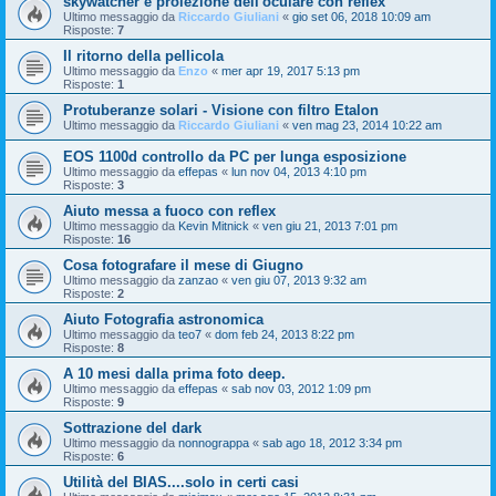
skywatcher e proiezione dell'oculare con reflex
Ultimo messaggio da
Riccardo Giuliani
«
gio set 06, 2018 10:09 am
Risposte:
7
Il ritorno della pellicola
Ultimo messaggio da
Enzo
«
mer apr 19, 2017 5:13 pm
Risposte:
1
Protuberanze solari - Visione con filtro Etalon
Ultimo messaggio da
Riccardo Giuliani
«
ven mag 23, 2014 10:22 am
EOS 1100d controllo da PC per lunga esposizione
Ultimo messaggio da
effepas
«
lun nov 04, 2013 4:10 pm
Risposte:
3
Aiuto messa a fuoco con reflex
Ultimo messaggio da
Kevin Mitnick
«
ven giu 21, 2013 7:01 pm
Risposte:
16
Cosa fotografare il mese di Giugno
Ultimo messaggio da
zanzao
«
ven giu 07, 2013 9:32 am
Risposte:
2
Aiuto Fotografia astronomica
Ultimo messaggio da
teo7
«
dom feb 24, 2013 8:22 pm
Risposte:
8
A 10 mesi dalla prima foto deep.
Ultimo messaggio da
effepas
«
sab nov 03, 2012 1:09 pm
Risposte:
9
Sottrazione del dark
Ultimo messaggio da
nonnograppa
«
sab ago 18, 2012 3:34 pm
Risposte:
6
Utilità del BIAS....solo in certi casi